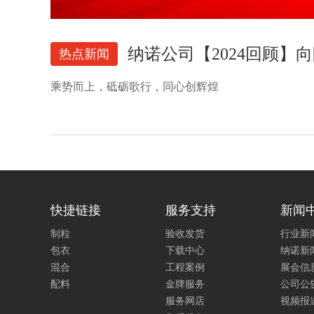
纳诺公司【2024回顾】
热点新闻
乘势而上，砥砺歌行，同心创辉煌
快捷链接
服务支持
新闻
制粒
验收发货
行业新
包衣
下载中心
纳诺新
混合
工程案例
展会信
配料
金牌服务
公司公
服务网店
视频报